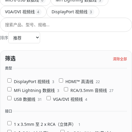
扩展坞/集线器
0
3
20
VGA/DVI 视频线
DisplayPort 视频线
4
3
OEM/ODM
搜索
信息
排序
关于我们
联系我们
筛选
清除全部
类型
DisplayPort 视频线
HDMI™ 高清线
3
22
MFi Lightning 数据线
RCA/3.5mm 音频线
3
27
USB 数据线
VGA/DVI 视频线
31
4
接口
1 x 3.5mm 至 2 x RCA（立体声）
1