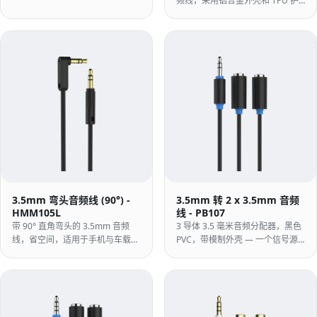
频线，采用铝合金外壳和 TPU 护
AUX、有源扬声器和高保真输入，
套 — 刚性金属壳弹簧引线，适合
采用适合零售和消费包装的轻型结
日常插拔使用。
构。
3.5mm 弯头音频线 (90°) -
3.5mm 转 2 x 3.5mm 音频
HMM105L
线 - PB107
带 90° 直角弯头的 3.5mm 音频
3 导体 3.5 毫米音频分配器，黑色
线，省空间，适用于手机与车载
PVC，带模制外壳 — 一个信号源
AUX。
连接两个耳机插座，仅立体声音
频，无麦克风通道。